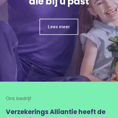
d
i
e
b
i
j
u
p
a
s
t
Lees meer
Contact
Ons bedrijf
Verzekerings Alliantie heeft de