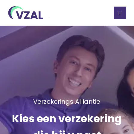
V
e
r
z
e
k
e
r
i
n
g
s
A
l
l
i
a
n
t
i
e
K
i
e
s
e
e
n
v
e
r
z
e
k
e
r
i
n
g