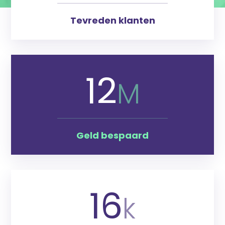
Tevreden klanten
12
M
Geld bespaard
16
k