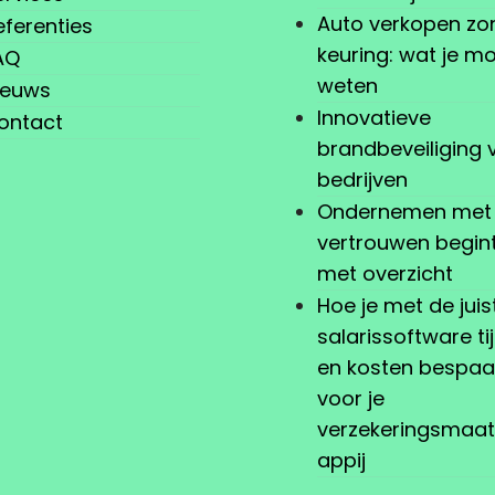
Auto verkopen zo
eferenties
keuring: wat je m
AQ
weten
ieuws
Innovatieve
ontact
brandbeveiliging 
bedrijven
Ondernemen met
vertrouwen begin
met overzicht
Hoe je met de juis
salarissoftware ti
en kosten bespaa
voor je
verzekeringsmaa
appij