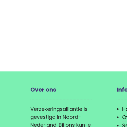
Over ons
Inf
Verzekeringsalliantie is
H
gevestigd in Noord-
O
Nederland. Bij ons kun je
S