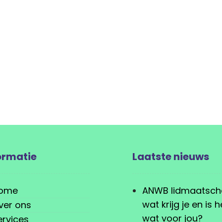
ormatie
Laatste nieuws
ome
ANWB lidmaatsch
wat krijg je en is h
ver ons
wat voor jou?
ervices