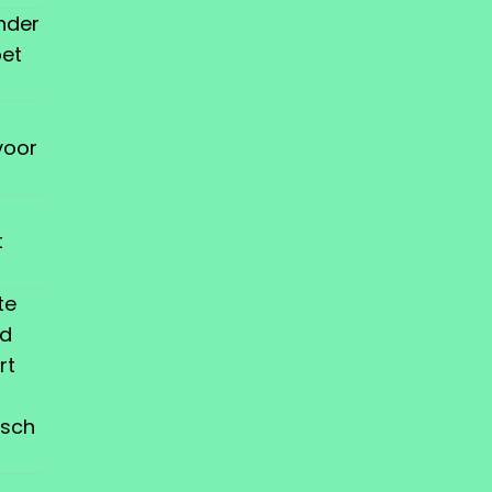
nder
oet
voor
t
te
jd
rt
tsch